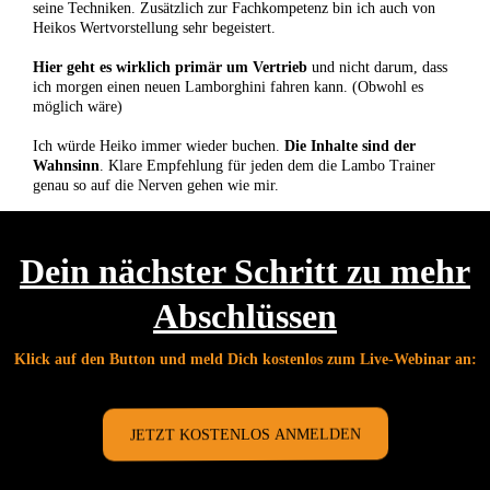
seine Techniken. Zusätzlich zur Fachkompetenz bin ich auch von
Heikos Wertvorstellung sehr begeistert.
Hier geht es wirklich primär um Vertrieb
und nicht darum, dass
ich morgen einen neuen Lamborghini fahren kann. (Obwohl es
möglich wäre)
Ich würde Heiko immer wieder buchen.
Die Inhalte sind der
Wahnsinn
. Klare Empfehlung für jeden dem die Lambo Trainer
genau so auf die Nerven gehen wie mir.
Dein nächster Schritt zu mehr
Abschlüssen
Klick auf den Button und meld Dich kostenlos zum Live-Webinar an:
JETZT KOSTENLOS ANMELDEN